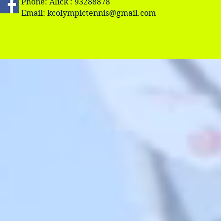
Phone: Alick : 93288878
Email:
kcolympictennis@gmail.com