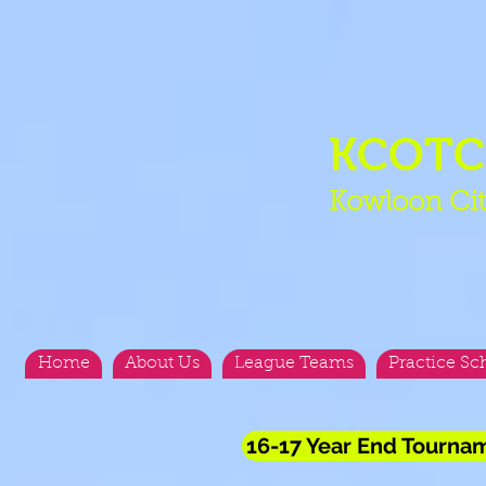
KCOT
Kowloon Cit
Home
About Us
League Teams
Practice Sc
16-17 Year End Tournam