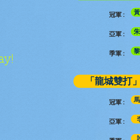
黃
冠軍 :
朱
亞軍 :
黎
季軍 :
ay!
「龍城雙打」
馬
冠軍 :
亞軍 :