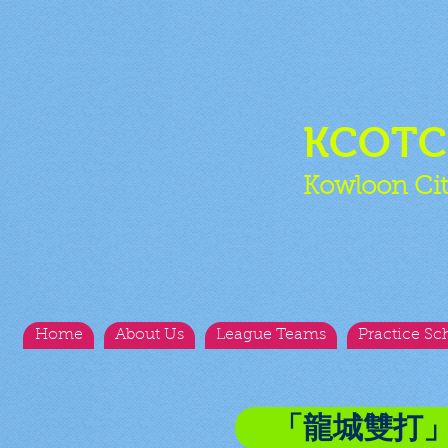
KCOT
Kowloon Cit
Home
About Us
League Teams
Practice Sc
「龍城雙打」